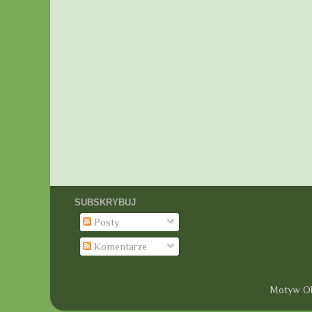
SUBSKRYBUJ
Posty
Komentarze
Motyw Ok