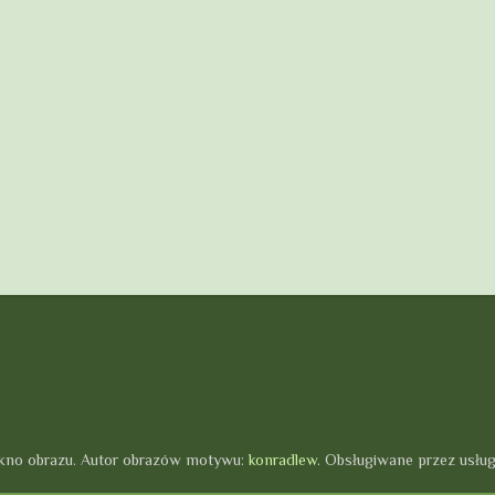
no obrazu. Autor obrazów motywu:
konradlew
. Obsługiwane przez usłu