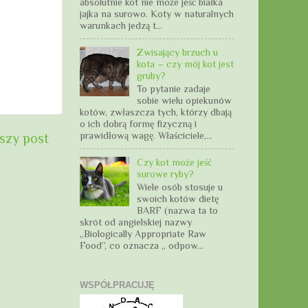
absolutnie kot nie może jeść białka
jajka na surowo. Koty w naturalnych
warunkach jedzą t...
Zwisający brzuch u
kota – czy mój kot jest
gruby?
To pytanie zadaje
sobie wielu opiekunów
kotów, zwłaszcza tych, którzy dbają
o ich dobrą formę fizyczną i
prawidłową wagę. Właściciele,...
szy post
Czy kot może jeść
surowe ryby?
Wiele osób stosuje u
swoich kotów dietę
BARF (nazwa ta to
skrót od angielskiej nazwy
„Biologically Appropriate Raw
Food”, co oznacza „ odpow...
WSPÓŁPRACUJĘ