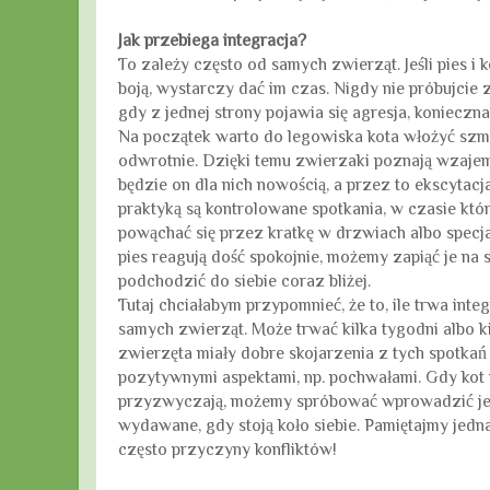
Jak przebiega integracja?
To zależy często od samych zwierząt. Jeśli pies i 
boją, wystarczy dać im czas. Nigdy nie próbujcie
gdy z jednej strony pojawia się agresja, konieczna
Na początek warto do legowiska kota włożyć szm
odwrotnie. Dzięki temu zwierzaki poznają wzajem
będzie on dla nich nowością, a przez to ekscytacj
praktyką są kontrolowane spotkania, w czasie któ
powąchać się przez kratkę w drzwiach albo specjalną
pies reagują dość spokojnie, możemy zapiąć je na
podchodzić do siebie coraz bliżej.
Tutaj chciałabym przypomnieć, że to, ile trwa inte
samych zwierząt. Może trwać kilka tygodni albo k
zwierzęta miały dobre skojarzenia z tych spotkań
pozytywnymi aspektami, np. pochwałami. Gdy kot i 
przyzwyczają, możemy spróbować wprowadzić jed
wydawane, gdy stoją koło siebie. Pamiętajmy jedna
często przyczyny konfliktów!