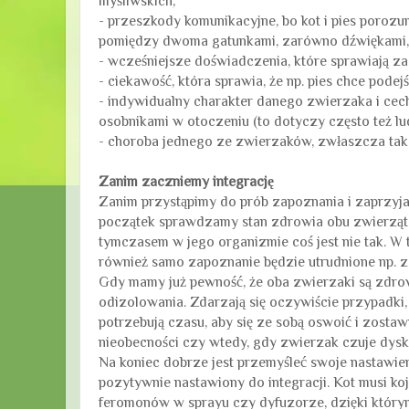
myśliwskich,
- przeszkody komunikacyjne, bo kot i pies porozu
pomiędzy dwoma gatunkami, zarówno dźwiękami, j
- wcześniejsze doświadczenia, które sprawiają za
- ciekawość, która sprawia, że np. pies chce podej
- indywidualny charakter danego zwierzaka i cec
osobnikami w otoczeniu (to dotyczy często też lud
- choroba jednego ze zwierzaków, zwłaszcza taka
Zanim zaczniemy integrację
Zanim przystąpimy do prób zapoznania i zaprzyjaź
początek sprawdzamy stan zdrowia obu zwierząt
tymczasem w jego organizmie coś jest nie tak. W t
również samo zapoznanie będzie utrudnione np. z
Gdy mamy już pewność, że oba zwierzaki są zdrow
odizolowania. Zdarzają się oczywiście przypadki, 
potrzebują czasu, aby się ze sobą oswoić i zosta
nieobecności czy wtedy, gdy zwierzak czuje dysk
Na koniec dobrze jest przemyśleć swoje nastawieni
pozytywnie nastawiony do integracji. Kot musi k
feromonów w sprayu czy dyfuzorze, dzięki którym