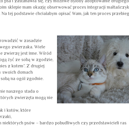
ko psa i zastanawia się, czy możliwe byłoby adoptowanie drugiego
moim sklepie mam okazję obserwować proces integracji maltańczy
 Na tej podstawie chciałabym opisać Wam, jak ten proces przebiega
eprowadzić w zasadzie
ego zwierzaka. Wiele
e zwierzę jest inne. Wśród
mogą żyć ze sobą w zgodzie,
es z kotem”. Z drugiej
 w swoich domach
 sobą na ogół zgodnie.
nie naszego stada o
których zwierzęta mogą nie
ak i kotów, które
rzaki,
m niektórych psów – bardzo pobudliwych czy przedstawicieli ras