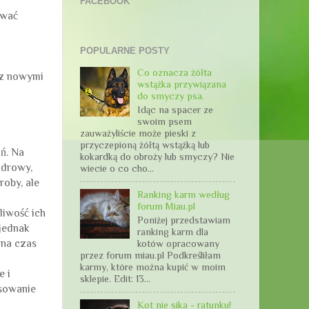
FACEBOOK
ować
POPULARNE POSTY
Co oznacza żółta
 z nowymi
wstążka przywiązana
do smyczy psa.
Idąc na spacer ze
swoim psem
zauważyliście może pieski z
przyczepioną żółtą wstążką lub
ń. Na
kokardką do obroży lub smyczy? Nie
zdrowy,
wiecie o co cho...
roby, ale
Ranking karm według
forum Miau.pl
liwość ich
Poniżej przedstawiam
 jednak
ranking karm dla
 na czas
kotów opracowany
przez forum miau.pl Podkreśliłam
karmy, które można kupić w moim
e i
sklepie. Edit: 13...
osowanie
Kot nie sika - ratunku!