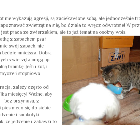
kot nie wykazują agresji, są zaciekawione sobą, ale jednocześnie tr
 zapoznawać zwierząt na siłę, bo działa to wręcz odwrotnie! W pr
 jest praca ze zwierzakiem, ale to już temat na osobny wpis.
atkę z zapachem psa i
nie swój zapach, nie
a będzie mniejsza. Dobrą
rych zwierzęta mogą np.
 bramkę. Jeśli i kot, i
 smycze i stopniowo
gracja, zależy często od
ilka miesięcy! Ważne, aby
 – bez przymusu, z
pies nieco się do siebie
zenie i smakołyki
k, że jedzenie i zabawki to