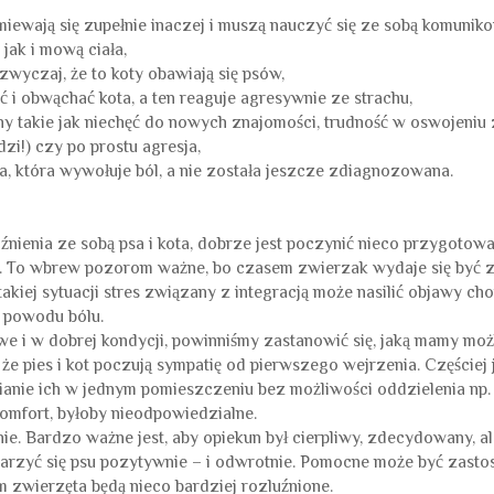
miewają się zupełnie inaczej i muszą nauczyć się ze sobą komunik
ak i mową ciała,
zwyczaj, że to koty obawiają się psów,
ść i obwąchać kota, a ten reaguje agresywnie ze strachu,
hy takie jak niechęć do nowych znajomości, trudność w oswojeniu
zi!) czy po prostu agresja,
, która wywołuje ból, a nie została jeszcze zdiagnozowana.
nienia ze sobą psa i kota, dobrze jest poczynić nieco przygotowa
. To wbrew pozorom ważne, bo czasem zwierzak wydaje się być 
akiej sytuacji stres związany z integracją może nasilić objawy cho
 powodu bólu.
e i w dobrej kondycji, powinniśmy zastanowić się, jaką mamy moż
że pies i kot poczują sympatię od pierwszego wejrzenia. Częściej
wianie ich w jednym pomieszczeniu bez możliwości oddzielenia np.
omfort, byłoby nieodpowiedzialne.
e. Bardzo ważne jest, aby opiekun był cierpliwy, zdecydowany, al
ojarzyć się psu pozytywnie – i odwrotnie. Pomocne może być zast
 zwierzęta będą nieco bardziej rozluźnione.