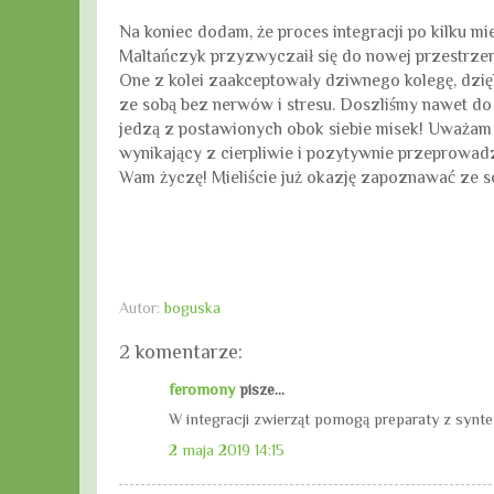
Na koniec dodam, że proces integracji po kilku m
Maltańczyk przyzwyczaił się do nowej przestrzen
One z kolei zaakceptowały dziwnego kolegę, dzię
ze sobą bez nerwów i stresu. Doszliśmy nawet do
jedzą z postawionych obok siebie misek! Uważam 
wynikający z cierpliwie i pozytywnie przeprowadzo
Wam życzę! Mieliście już okazję zapoznawać ze so
Autor:
boguska
2 komentarze:
feromony
pisze...
W integracji zwierząt pomogą preparaty z syn
2 maja 2019 14:15