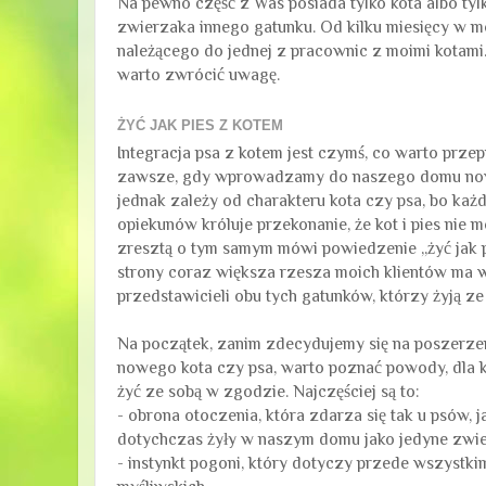
Na pewno część z Was posiada tylko kota albo tyl
zwierzaka innego gatunku. Od kilku miesięcy w 
należącego do jednej z pracownic z moimi kotami.
warto zwrócić uwagę.
ŻYĆ JAK PIES Z KOTEM
Integracja psa z kotem jest czymś, co warto prz
zawsze, gdy wprowadzamy do naszego domu now
jednak zależy od charakteru kota czy psa, bo każd
opiekunów króluje przekonanie, że kot i pies nie 
zresztą o tym samym mówi powiedzenie „żyć jak pi
strony coraz większa rzesza moich klientów ma
przedstawicieli obu tych gatunków, którzy żyją ze
Na początek, zanim zdecydujemy się na poszerze
nowego kota czy psa, warto poznać powody, dla 
żyć ze sobą w zgodzie. Najczęściej są to:
- obrona otoczenia, która zdarza się tak u psów, j
dotychczas żyły w naszym domu jako jedyne zwie
- instynkt pogoni, który dotyczy przede wszystki