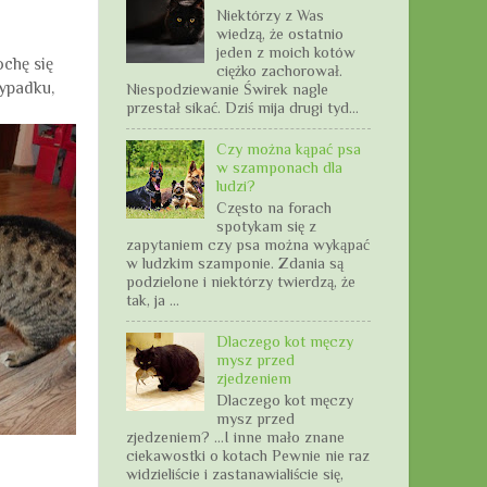
Niektórzy z Was
wiedzą, że ostatnio
jeden z moich kotów
ochę się
ciężko zachorował.
zypadku,
Niespodziewanie Świrek nagle
przestał sikać. Dziś mija drugi tyd...
Czy można kąpać psa
w szamponach dla
ludzi?
Często na forach
spotykam się z
zapytaniem czy psa można wykąpać
w ludzkim szamponie. Zdania są
podzielone i niektórzy twierdzą, że
tak, ja ...
Dlaczego kot męczy
mysz przed
zjedzeniem
Dlaczego kot męczy
mysz przed
zjedzeniem? …I inne mało znane
ciekawostki o kotach Pewnie nie raz
widzieliście i zastanawialiście się,