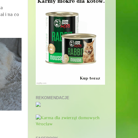
ka
ł i na co
REKOMENDACJE