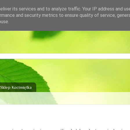
liver its services and to analyze traffic. Your IP address and us
rmance and security metrics to ensure quality of service, gene
buse.
ka
Sklep Kocimiętka