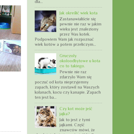
dla...
Jak określić wiek kota
Zastanawialiście się
pewnie nie raz w jakim
wieku jest znaleziony
przez Was kotek.
Podpowiem Wam jak rozpoznać
wiek kotów a potem przeliczym...
Gruczoły
okołoodbytowe u kota
co to takiego.
Pewnie nie raz
zdarzyło Wam się
poczuć od kota nieprzyjemny
zapach, który zostawił na Waszych
kolanach, kocu czy kanapie. Zapach
ten jest ba...
Czy kot może jeść
jajka?
Jak to jest z tymi
jajkami. Część
znawców mówi, że