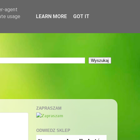
er-agent
rate usage
LEARN MORE
GOT IT
ZAPRASZAM
ODWIEDZ SKLEP