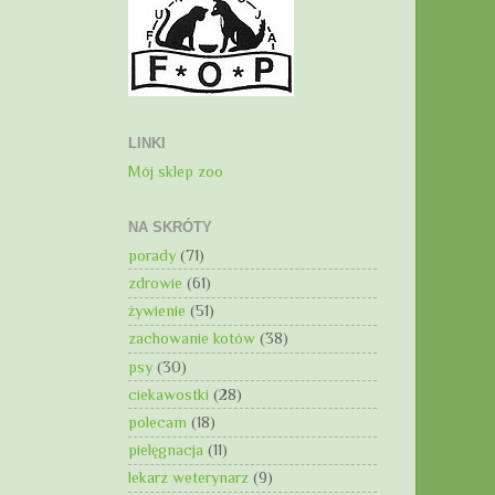
LINKI
Mój sklep zoo
NA SKRÓTY
porady
(71)
zdrowie
(61)
żywienie
(51)
zachowanie kotów
(38)
psy
(30)
ciekawostki
(28)
polecam
(18)
pielęgnacja
(11)
lekarz weterynarz
(9)