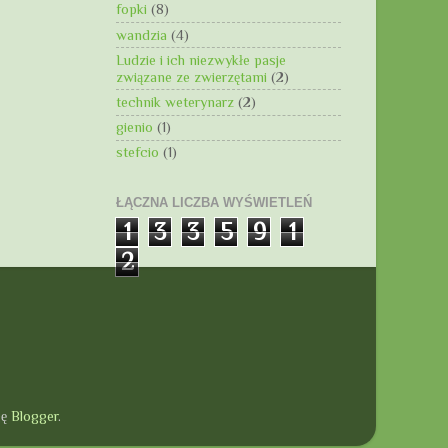
fopki
(8)
wandzia
(4)
Ludzie i ich niezwykłe pasje
związane ze zwierzętami
(2)
technik weterynarz
(2)
gienio
(1)
stefcio
(1)
ŁĄCZNA LICZBA WYŚWIETLEŃ
1
3
3
5
9
1
2
gę
Blogger
.