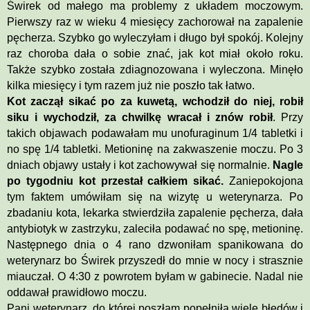
Świrek od małego ma problemy z układem moczowym.
Pierwszy raz w wieku 4 miesięcy zachorował na zapalenie
pęcherza. Szybko go wyleczyłam i długo był spokój. Kolejny
raz choroba dała o sobie znać, jak kot miał około roku.
Także szybko została zdiagnozowana i wyleczona. Minęło
kilka miesięcy i tym razem już nie poszło tak łatwo.
Kot zaczął sikać po za kuwetą, wchodził do niej, robił
siku i wychodził, za chwilkę wracał i znów robił
. Przy
takich objawach podawałam mu unofuraginum 1/4 tabletki i
no spę 1/4 tabletki. Metioninę na zakwaszenie moczu. Po 3
dniach objawy ustały i kot zachowywał się normalnie.
Nagle
po tygodniu kot przestał całkiem sikać.
Zaniepokojona
tym faktem umówiłam się na wizytę u weterynarza. Po
zbadaniu kota, lekarka stwierdziła zapalenie pęcherza, dała
antybiotyk w zastrzyku, zaleciła podawać no spę, metioninę.
Następnego dnia o 4 rano dzwoniłam spanikowana do
weterynarz bo Świrek przyszedł do mnie w nocy i strasznie
miauczał. O 4:30 z powrotem byłam w gabinecie. Nadal nie
oddawał prawidłowo moczu.
Pani weterynarz, do której poszłam popełniła wiele błędów i