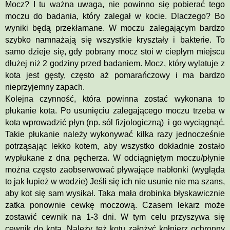
Mocz? I tu ważna uwaga, nie powinno się pobierać tego
moczu do badania, który zalegał w kocie. Dlaczego? Bo
wyniki będą przekłamane. W moczu zalegającym bardzo
szybko namnażają się wszystkie kryształy i bakterie. To
samo dzieje się, gdy pobrany mocz stoi w ciepłym miejscu
dłużej niż 2 godziny przed badaniem. Mocz, który wylatuje z
kota jest gęsty, często aż pomarańczowy i ma bardzo
nieprzyjemny zapach.
Kolejna czynność, która powinna zostać wykonana to
płukanie kota. Po usunięciu zalegającego moczu trzeba w
kota wprowadzić płyn (np. sól fizjologiczną) i go wyciągnąć.
Takie płukanie należy wykonywać kilka razy jednocześnie
potrząsając lekko kotem, aby wszystko dokładnie zostało
wypłukane z dna pęcherza. W odciągniętym moczu/płynie
można często zaobserwować pływające nabłonki (wygląda
to jak łupież w wodzie) Jeśli się ich nie usunie nie ma szans,
aby kot się sam wysikał. Taka mała drobinka błyskawicznie
zatka ponownie cewkę moczową. Czasem lekarz może
zostawić cewnik na 1-3 dni. W tym celu przyszywa się
cewnik do kota. Należy też kotu założyć kołnierz ochronny