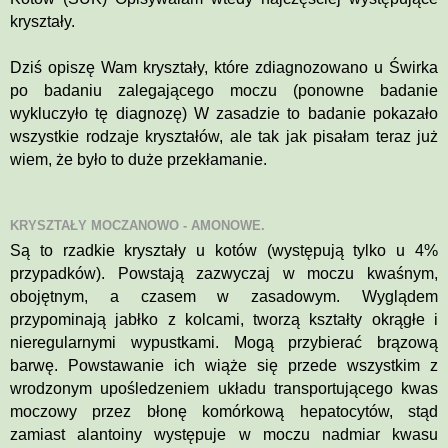
kryształy.
Dziś opiszę Wam kryształy, które zdiagnozowano u Świrka
po badaniu zalegającego moczu (ponowne badanie
wykluczyło tę diagnozę) W zasadzie to badanie pokazało
wszystkie rodzaje kryształów, ale tak jak pisałam teraz już
wiem, że było to duże przekłamanie.
KRYSZTAŁY MOCZANOWO - AMONOWE.
Są to rzadkie kryształy u kotów (występują tylko u 4%
przypadków). Powstają zazwyczaj w moczu kwaśnym,
obojętnym, a czasem w zasadowym. Wyglądem
przypominają jabłko z kolcami, tworzą kształty okrągłe i
nieregularnymi wypustkami. Mogą przybierać brązową
barwę. Powstawanie ich wiąże się przede wszystkim z
wrodzonym upośledzeniem układu transportującego kwas
moczowy przez błonę komórkową hepatocytów, stąd
zamiast alantoiny występuje w moczu nadmiar kwasu