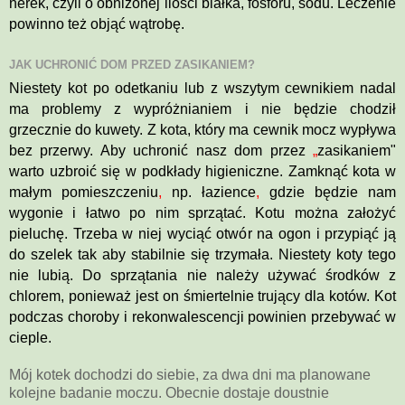
nerek, czyli o obniżonej ilości białka, fosforu, sodu. Leczenie
powinno też objąć wątrobę.
JAK UCHRONIĆ DOM PRZED ZASIKANIEM?
Niestety kot po odetkaniu lub z wszytym cewnikiem nadal
ma problemy z
wypróżnianiem
i nie będzie chodził
grzecznie do kuwety. Z kota, który ma cewnik mocz wypływa
bez przerwy. Aby uchronić nasz dom przez
„
zasikaniem"
warto uzbroić się w podkłady higieniczne. Zamknąć kota w
małym pomieszczeniu
,
np. łazience
,
gdzie będzie nam
wygonie i łatwo po nim sprzątać. Kotu można założyć
pieluchę. Trzeba w niej wyciąć otwór na ogon i przypiąć ją
do szelek tak aby stabilnie się trzymała. Niestety koty tego
nie lubią. Do sprzątania nie należy używać środków z
chlorem
, ponieważ
jest on śmiertelnie trujący dla kotów. Kot
podczas choroby i rekonwalescencji powinien przebywać w
cieple.
Mój kotek dochodzi do siebie, za dwa dni ma planowane
kolejne badanie moczu. Obecnie dostaje doustnie