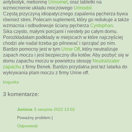
antybiotyk, metioninę
Urinomet
, oraz tabletki na
wzmocnienie układu moczowego
Urinodol.
Częstą przyczyną idiopatycznego zapalenia pęcherza bywa
również stres. Polecam suplement, który go redukuje a także
wzmacnia i odbudowuje ściany pęcherza
Cystophan
.
Sika często, małymi porcjami i niestety po całym domu.
Porozkładałam podkłady w miejscach w które najczęściej
chodzi ale nadal trzeba go pilnować i sprzątać po nim.
Bardzo pomocny jest w tym
Urine Off
, który neutralizuje
zapach moczu i jest bezpieczny dla kotów. Aby pozbyć się w
domu zapachu moczu w powietrzu stosuję
Neutralizator
zapachu
z firmy Benek. Bardzo przydatna jest też latarka do
wykrywania plam moczu z firmy Urine off.
boguska
3 komentarze:
Juniora
5 sierpnia 2022 13:02
Poważny problem:(
Odpowiedz