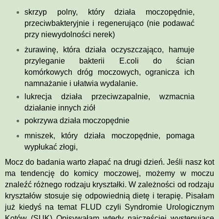
skrzyp polny, który działa moczopędnie,
przeciwbakteryjnie i regenerująco (nie podawać
przy niewydolności nerek)
żurawinę, która działa oczyszczająco, hamuje
przyleganie bakterii E.coli do ścian
komórkowych dróg moczowych, ogranicza ich
namnażanie i ułatwia wydalanie.
lukrecja działa przeciwzapalnie, wzmacnia
działanie innych ziół
pokrzywa działa moczopędnie
mniszek, który działa moczopędnie, pomaga
wypłukać złogi,
Mocz do badania warto złapać na drugi dzień. Jeśli nasz kot
ma tendencję do komicy moczowej, możemy w moczu
znaleźć różnego rodzaju kryształki. W zależności od rodzaju
kryształów stosuje się odpowiednią dietę i terapię. Pisałam
już kiedyś na temat FLUD czyli Syndromie Urologicznym
Kotów (SUK) Opisywałam wtedy najczęściej występujące