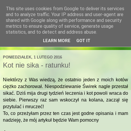
This site uses cookies from Google to deliver its services
Blog sklepu Kocimiętka
and to analyze traffic. Your IP address and user-agent are
shared with Google along with performance and security
metrics to ensure quality of service, generate usage
Porady żywieniowe i behawioralne.
statistics, and to detect and address abuse.
LEARN MORE
GOT IT
▼
PONIEDZIAŁEK, 1 LUTEGO 2016
Kot nie sika - ratunku!
Niektórzy z Was wiedzą, że ostatnio jeden z moich kotów
ciężko zachorował. Niespodziewanie Świrek nagle przestał
sikać. Dziś mija drugi tydzień leczenia i kot powoli wraca do
siebie. Pierwszy raz sam wskoczył na kolana, zaczął się
przytulać i mruczeć!
To, co przeżyłam przez ten czas jest godne opisania i mam
nadzieję, że mój artykuł będzie Wam pomocny