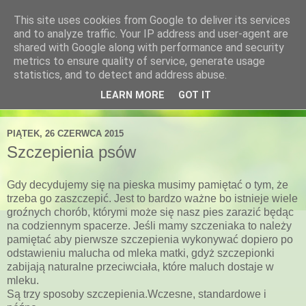
This site uses cookies from Google to deliver its services
Blog sklepu Kocimiętka
and to analyze traffic. Your IP address and user-agent are
shared with Google along with performance and security
metrics to ensure quality of service, generate usage
Porady żywieniowe i behawioralne.
statistics, and to detect and address abuse.
LEARN MORE
GOT IT
▼
PIĄTEK, 26 CZERWCA 2015
Szczepienia psów
Gdy decydujemy się na pieska musimy pamiętać o tym, że
trzeba go zaszczepić. Jest to bardzo ważne bo istnieje wiele
groźnych chorób, którymi może się nasz pies zarazić będąc
na codziennym spacerze. Jeśli mamy szczeniaka to należy
pamiętać aby pierwsze szczepienia wykonywać dopiero po
odstawieniu malucha od mleka matki, gdyż szczepionki
zabijają naturalne przeciwciała, które maluch dostaje w
mleku.
Są trzy sposoby szczepienia.Wczesne, standardowe i