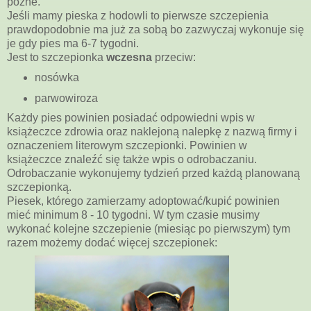
późne.
Jeśli mamy pieska z hodowli to pierwsze szczepienia
prawdopodobnie ma już za sobą bo zazwyczaj wykonuje się
je gdy pies ma 6-7 tygodni.
Jest to szczepionka
wczesna
przeciw:
nosówka
parwowiroza
Każdy pies powinien posiadać odpowiedni wpis w
książeczce zdrowia oraz naklejoną nalepkę z nazwą firmy i
oznaczeniem literowym szczepionki. Powinien w
książeczce znaleźć się także wpis o odrobaczaniu.
Odrobaczanie wykonujemy tydzień przed każdą planowaną
szczepionką.
Piesek, którego zamierzamy adoptować/kupić powinien
mieć minimum 8 - 10 tygodni. W tym czasie musimy
wykonać kolejne szczepienie (miesiąc po pierwszym) tym
razem możemy dodać więcej szczepionek: