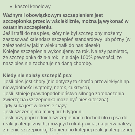
kaszel kenelowy
Ważnym i obowiązkowym szczepieniem jest
szczepionka przeciw wściekliźnie, można ją wykonać w
ostatnim szczepieniu.
Jeśli trafił do nas pies, który nie był szczepiony możemy
zastosować kalendarz szczepień standardowy lub późny (w
zależności w jakim wieku trafił do nas piesek)
Kolejne szczepienia wykonujemy za rok. Należy pamiętać,
że szczepionka działa rok i nie daje 100% pewności, że
nasz pies nie zachoruje na daną chorobę.
Kiedy nie należy szczepić psa:
-jeśli pies jest chory (nie dotyczy to chorób przewlekłych np.
niewydolności wątroby, nerek, cukrzyca),
-jeśli istnieje prawdopodobieństwo silnego zarobaczenia
zwierzęcia (szczepionka może być nieskuteczna),
-gdy suka jest w okresie ciąży
-jeśli szczenię ma mniej niż 6 tygodni.
-jeśli przy poprzednich szczepieniach dochodziło u psa do
reakcji alergicznych, grożących utratą życia, najpierw należy
zmienić szczepionkę. Dopiero po kolejnej reakcji alergicznej