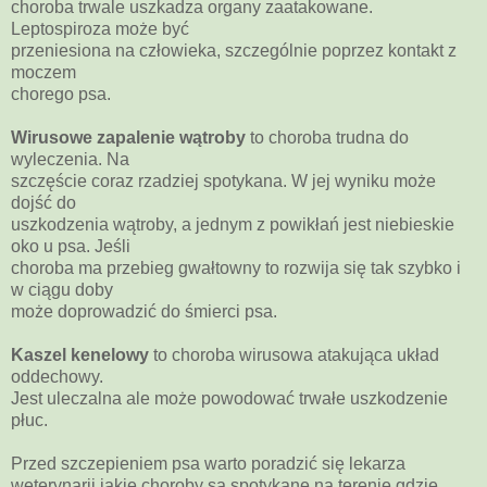
choroba trwale uszkadza organy zaatakowane.
Leptospiroza może być
przeniesiona na człowieka, szczególnie poprzez kontakt z
moczem
chorego psa.
Wirusowe zapalenie wątroby
to choroba trudna do
wyleczenia. Na
szczęście coraz rzadziej spotykana. W jej wyniku może
dojść do
uszkodzenia wątroby, a jednym z powikłań jest niebieskie
oko u psa. Jeśli
choroba ma przebieg gwałtowny to rozwija się tak szybko i
w ciągu doby
może doprowadzić do śmierci psa.
Kaszel kenelowy
to choroba wirusowa atakująca układ
oddechowy.
Jest uleczalna ale może powodować trwałe uszkodzenie
płuc.
Przed szczepieniem psa warto poradzić się lekarza
weterynarii jakie choroby są spotykane na terenie gdzie