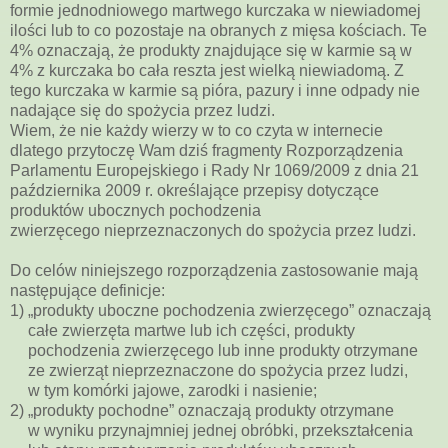
formie jednodniowego martwego kurczaka w niewiadomej
ilości lub to co pozostaje na obranych z mięsa kościach. Te
4% oznaczają, że produkty znajdujące się w karmie są w
4% z kurczaka bo cała reszta jest wielką niewiadomą. Z
tego kurczaka w karmie są pióra, pazury i inne odpady nie
nadające się do spożycia przez ludzi.
Wiem, że nie każdy wierzy w to co czyta w internecie
dlatego przytoczę Wam dziś fragmenty Rozporządzenia
Parlamentu
Europejskiego i Rady Nr 1069/2009
z dnia 21
października 2009 r.
określające przepisy
dotyczące
produktów ubocznych
pochodzenia
zwierzęcego nieprzeznaczonych do
spożycia
przez
ludzi.
Do celów niniejszego rozporządzenia zastosowanie mają
następujące definicje:
1)
„produkty uboczne pochodzenia zwierzęcego” oznaczają
całe zwierzęta martwe lub ich części, produkty
pochodzenia zwierzęcego lub inne produkty otrzymane
ze zwierząt nieprzeznaczone do spożycia przez ludzi,
w tym komórki jajowe, zarodki i nasienie;
2)
„produkty pochodne” oznaczają produkty otrzymane
w wyniku przynajmniej jednej obróbki, przekształcenia