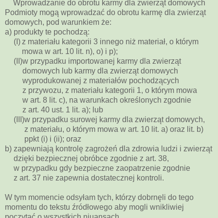
Wprowadzanie do obrotu karmy dla zwierząt domowych
Podmioty mogą wprowadzać do obrotu karmę dla zwierząt
domowych, pod warunkiem że:
a)
produkty te pochodzą:
(I)
z materiału kategorii 3 innego niż materiał, o którym
mowa w art. 10 lit. n), o) i p);
(II)
w przypadku importowanej karmy dla zwierząt
domowych lub karmy dla zwierząt domowych
wyprodukowanej z materiałów pochodzących
z przywozu, z materiału kategorii 1, o którym mowa
w art. 8 lit. c), na warunkach określonych zgodnie
z art. 40 ust. 1 lit. a); lub
(III)
w przypadku surowej karmy dla zwierząt domowych,
z materiału, o którym mowa w art. 10 lit. a) oraz lit. b)
ppkt (i) i (ii); oraz
b)
zapewniają kontrolę zagrożeń dla zdrowia ludzi i zwierząt
dzięki bezpiecznej obróbce zgodnie z art. 38,
w przypadku gdy bezpieczne zaopatrzenie zgodnie
z art. 37 nie zapewnia dostatecznej kontroli.
W tym momencie odsyłam tych, którzy dobrnęli do tego
momentu do tekstu źródłowego aby mogli wnikliwiej
poczytać o wszystkich niuansach.