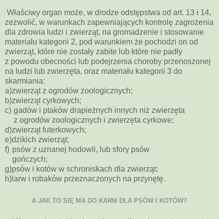
Właściwy organ może, w drodze odstępstwa od art. 13 i 14,
zezwolić, w warunkach zapewniających kontrolę zagrożenia
dla zdrowia ludzi i zwierząt, na gromadzenie i stosowanie
materiału kategorii 2, pod warunkiem że pochodzi on od
zwierząt, które nie zostały zabite lub które nie padły
z powodu obecności lub podejrzenia choroby przenoszonej
na ludzi lub zwierzęta, oraz materiału kategorii 3 do
skarmiania:
a)
zwierząt z ogrodów zoologicznych;
b)
zwierząt cyrkowych;
c)
gadów i ptaków drapieżnych innych niż zwierzęta
z ogrodów zoologicznych i zwierzęta cyrkowe;
d)
zwierząt futerkowych;
e)
dzikich zwierząt;
f)
psów z uznanej hodowli, lub sfory psów
gończych;
g)
psów i kotów w schroniskach dla zwierząt;
h)
larw i robaków przeznaczonych na przynętę.
A JAK TO SIĘ MA DO KARM DLA PSÓW I KOTÓW?