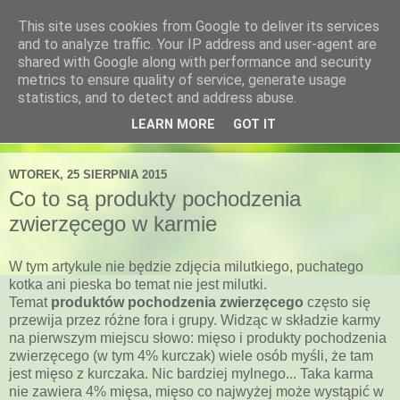
This site uses cookies from Google to deliver its services
Blog sklepu Kocimiętka
and to analyze traffic. Your IP address and user-agent are
shared with Google along with performance and security
metrics to ensure quality of service, generate usage
Porady żywieniowe i behawioralne.
statistics, and to detect and address abuse.
LEARN MORE
GOT IT
▼
WTOREK, 25 SIERPNIA 2015
Co to są produkty pochodzenia
zwierzęcego w karmie
W tym artykule nie będzie zdjęcia milutkiego, puchatego
kotka ani pieska bo temat nie jest milutki.
Temat
produktów pochodzenia zwierzęcego
często się
przewija przez różne fora i grupy. Widząc w składzie karmy
na pierwszym miejscu słowo: mięso i produkty pochodzenia
zwierzęcego (w tym 4% kurczak) wiele osób myśli, że tam
jest mięso z kurczaka. Nic bardziej mylnego... Taka karma
nie zawiera 4% mięsa, mięso co najwyżej może wystąpić w