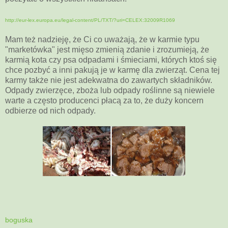
http://eur-lex.europa.eu/legal-content/PL/TXT/?uri=CELEX:32009R1069
Mam też nadzieję, że Ci co uważają, że w karmie typu
"marketówka" jest mięso zmienią zdanie i zrozumieją, że
karmią kota czy psa odpadami i śmieciami, których ktoś się
chce pozbyć a inni pakują je w karmę dla zwierząt. Cena tej
karmy także nie jest adekwatna do zawartych składników.
Odpady zwierzęce, zboża lub odpady roślinne są niewiele
warte a często producenci płacą za to, że duży koncern
odbierze od nich odpady.
boguska